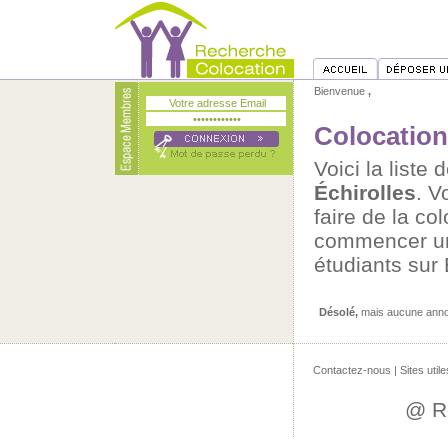
Bienvenue
,
Colocation
Voici la list
Échirolles
. V
faire de la c
commencer une
étudiants sur 
Désolé,
mais aucune annon
Contactez-nous
|
Sites utile
@ R