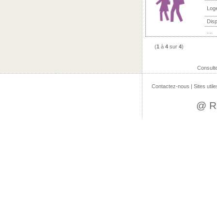
Log
Disp
....
(
1
à
4
sur
4
)
Consult
Contactez-nous
|
Sites utile
@ R