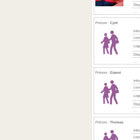
Disp
....
Prénom :
Cyril
Info
Loy
Log
Disp
....
Prénom :
Gianni
Info
Loy
Log
Disp
....
Prénom :
Thomas
Info
Loy