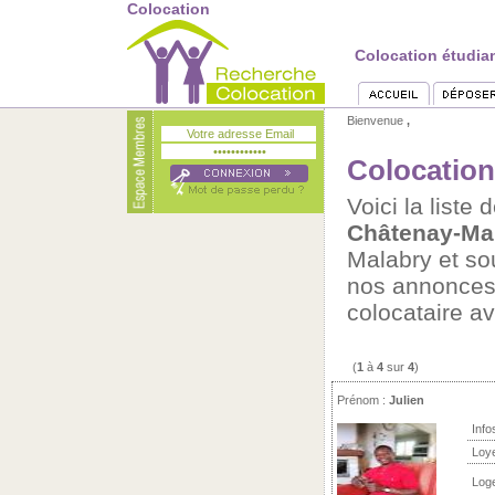
Colocation
Colocation étudia
Bienvenue
,
Colocation
Voici la list
Châtenay-Ma
Malabry et so
nos annonces
colocataire a
(
1
à
4
sur
4
)
Prénom :
Julien
Info
Loy
Log