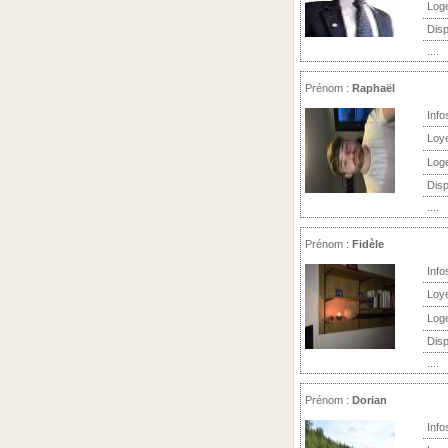
Log
Disp
....
Prénom :
Raphaël
Info
Loy
Log
Disp
....
Prénom :
Fidèle
Info
Loy
Log
Disp
....
Prénom :
Dorian
Info