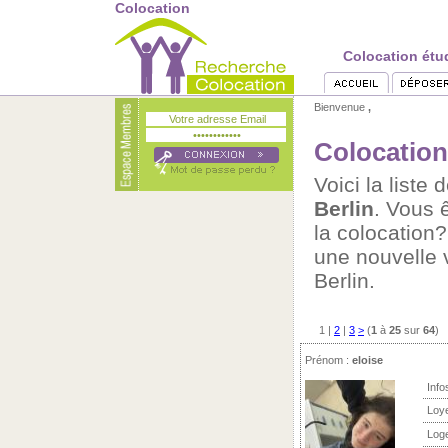
Colocation
Colocation étud
Bienvenue
,
Colocation
Voici la list
Berlin
. Vous ê
la colocatio
une nouvelle 
Berlin.
1
|
2
|
3
>
(
1
à
25
sur
64
)
Prénom :
eloise
Info
Loy
Log