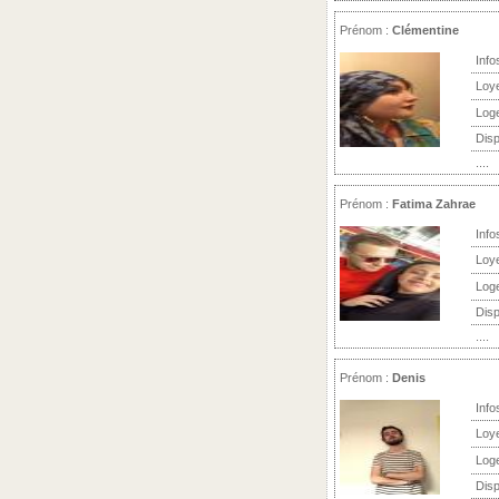
Prénom :
Clémentine
Info
Loy
Log
Disp
....
Prénom :
Fatima Zahrae
Info
Loy
Log
Disp
....
Prénom :
Denis
Info
Loy
Log
Disp