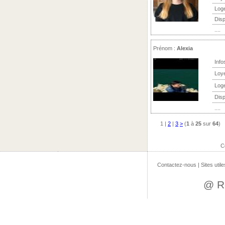
Log
Disp
....
Prénom :
Alexia
Info
Loy
Log
Disp
....
1
|
2
|
3
>
(
1
à
25
sur
64
)
C
Contactez-nous
|
Sites utile
@ R