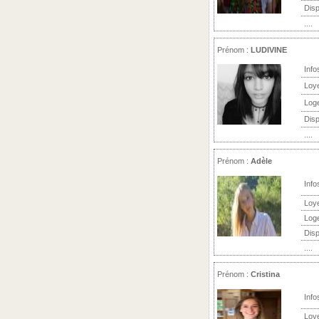
Disp
....
Prénom :
LUDIVINE
Info
Loy
Log
Disp
....
Prénom :
Adèle
Info
Loy
Log
Disp
....
Prénom :
Cristina
Info
Loy