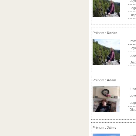
Loy
Log
Disp
....
Prénom :
Dorian
Info
Loy
Log
Disp
....
Prénom :
Adam
Info
Loy
Log
Disp
....
Prénom :
Jaimy
Info