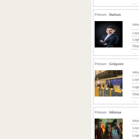
....
Prénom :
Nathan
Info
Loy
Log
Disp
....
Prénom :
Grégoire
Info
Loy
Log
Disp
....
Prénom :
Héloïse
Info
Loy
Log