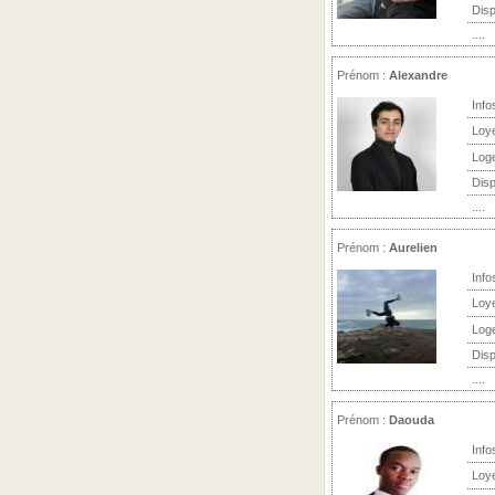
Disp
....
Prénom :
Alexandre
Info
Loy
Log
Disp
....
Prénom :
Aurelien
Info
Loy
Log
Disp
....
Prénom :
Daouda
Info
Loy