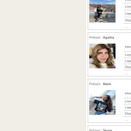
Loy
Log
Disp
....
Prénom :
Agatha
Info
Loy
Log
Disp
....
Prénom :
Marie
Info
Loy
Log
Disp
....
Prénom :
Sturm