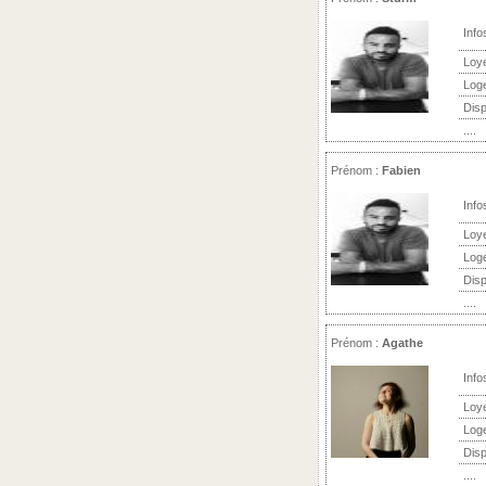
Info
Loy
Log
Disp
....
Prénom :
Fabien
Info
Loy
Log
Disp
....
Prénom :
Agathe
Info
Loy
Log
Disp
....