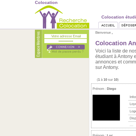
Colocation
Colocation étud
Bienvenue
,
Colocation An
Voici la liste de 
étudiant à Antony e
annonces et commen
sur Antony.
(
1
à
10
sur
10
)
Prénom :
Diego
Info
Loy
Log
Disp
....
Prénom :
Luc