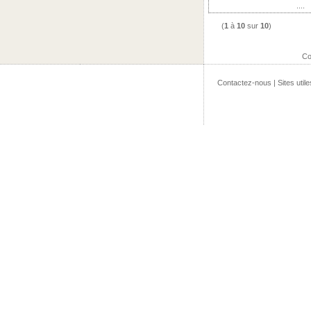
....
(
1
à
10
sur
10
)
Co
Contactez-nous
|
Sites utile