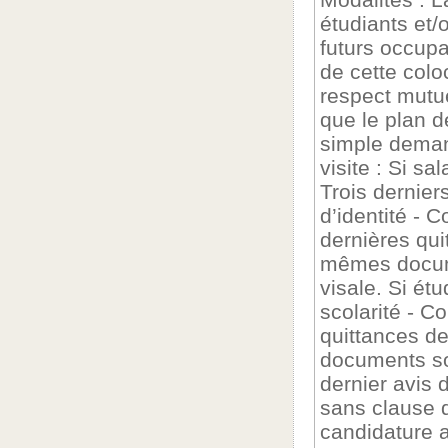
étudiants et/
futurs occupa
de cette coloc
respect mutu
que le plan d
simple deman
visite : Si sa
Trois derniers
d’identité - C
dernières qui
mêmes docum
visale. Si étu
scolarité - Co
quittances de
documents so
dernier avis d
sans clause d
candidature a