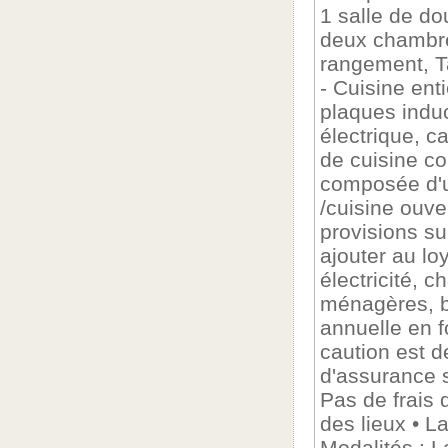
1 salle de d
deux chambre
rangement, Ta
- Cuisine ent
plaques induc
électrique, ca
de cuisine co
composée d'u
/cuisine ouver
provisions su
ajouter au lo
électricité, 
ménagères, bo
annuelle en f
caution est d
d'assurance 
Pas de frais 
des lieux • L
Modalités : L