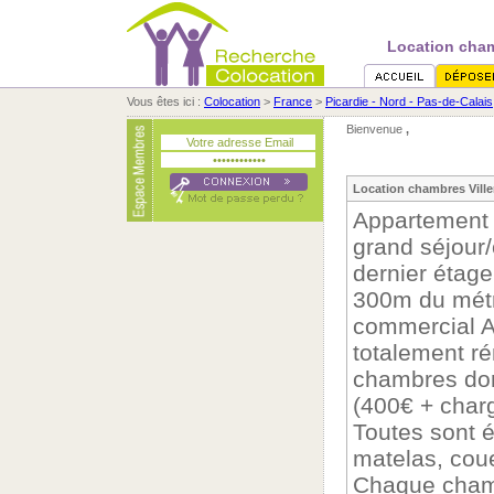
Location chamb
Vous êtes ici :
Colocation
>
France
>
Picardie - Nord - Pas-de-Calais
Bienvenue
,
Location chambres Villen
Appartement 
grand séjour
dernier étag
300m du métro
commercial A
totalement ré
chambres dont
(400€ + char
Toutes sont é
matelas, coue
Chaque chamb