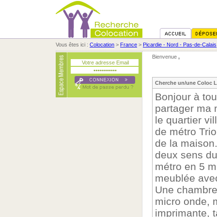
Vous êtes ici :
Colocation
>
France
>
Picardie - Nord - Pas-de-Calais
Bienvenue
,
Cherche un/une Coloc Li
Bonjour à to
partager ma 
le quartier v
de métro Trio
de la maison
deux sens du 
métro en 5 mi
meublée avec 
Une chambre, 
micro onde, m
imprimante, t