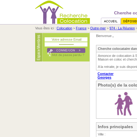
Cherche co
Vous êtes ici :
Colocation
>
France
>
Outre-mer
>
974 - La Réunion
Bienvenue
,
Cherche colocataire dan
Annonce de colocation à S
Maison en coloc et cherche
A la retraite, je suis dispo
Contacter
Georges
Photo(s) de la col
Infos principales
Ville :