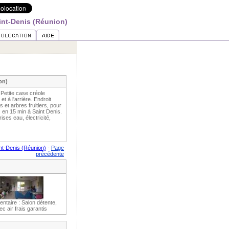
aint-Denis (Réunion)
on)
Petite case créole
et à l'arrière. Endroit
et arbres fruitiers, pour
 en 15 min à Saint Denis.
ises eau, électricité,
int-Denis (Réunion)
-
Page
précédente
taire : Salon détente,
ec air frais garantis