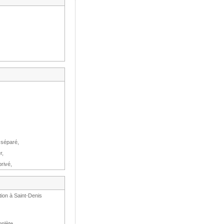
 séparé,
r,
rivé,
tion à Saint-Denis
plète.