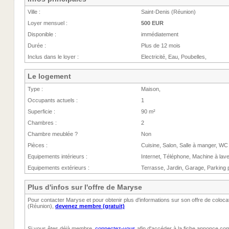
Ville :
Saint-Denis (Réunion)
Loyer mensuel :
500 EUR
Disponible :
immédiatement
Durée :
Plus de 12 mois
Inclus dans le loyer :
Electricité, Eau, Poubelles,
Le logement
Type :
Maison,
Occupants actuels :
1
Superficie :
90 m²
Chambres :
2
Chambre meublée ?
Non
Pièces :
Cuisine, Salon, Salle à manger, WC
Equipements intérieurs :
Internet, Téléphone, Machine à lave
Equipements extérieurs :
Terrasse, Jardin, Garage, Parking p
Plus d'infos sur l'offre de Maryse
Pour contacter Maryse et pour obtenir plus d'informations sur son offre de coloca
(Réunion),
devenez membre (gratuit)
Si vous êtes déjà membre,
connectez-vous
afin d'accéder à la fiche annonce com