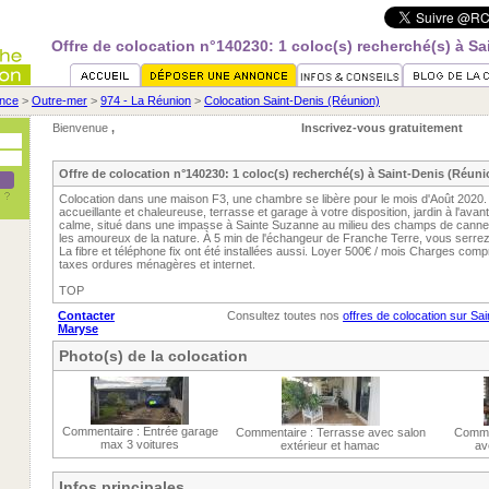
Offre de colocation n°140230: 1 coloc(s) recherché(s) à S
nce
>
Outre-mer
>
974 - La Réunion
>
Colocation Saint-Denis (Réunion)
Bienvenue
,
Inscrivez-vous gratuitement
Offre de colocation n°140230: 1 coloc(s) recherché(s) à Saint-Denis (Réuni
Colocation dans une maison F3, une chambre se libère pour le mois d'Août 2020. 
accueillante et chaleureuse, terrasse et garage à votre disposition, jardin à l'avant 
calme, situé dans une impasse à Sainte Suzanne au milieu des champs de cannes 
les amoureux de la nature. À 5 min de l'échangeur de Franche Terre, vous serrez
La fibre et téléphone fix ont été installées aussi. Loyer 500€ / mois Charges compr
taxes ordures ménagères et internet.
TOP
Contacter
Consultez toutes nos
offres de colocation sur Sa
Maryse
Photo(s) de la colocation
Commentaire : Entrée garage
Commentaire : Terrasse avec salon
Commen
max 3 voitures
extérieur et hamac
av
Infos principales