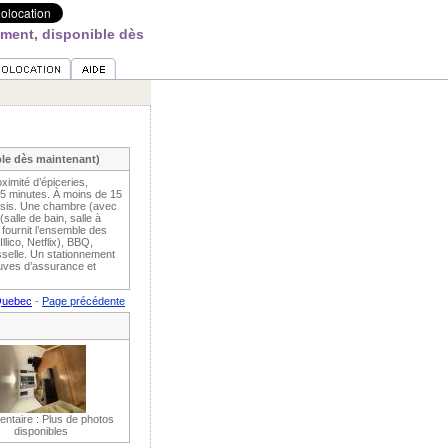
ement, disponible dès
ble dès maintenant)
mité d’épiceries,
 5 minutes. À moins de 15
essis. Une chambre (avec
salle de bain, salle à
fournit l’ensemble des
llico, Netflix), BBQ,
sselle. Un stationnement
euves d’assurance et
 Quebec
-
Page précédente
taire : Plus de photos
disponibles