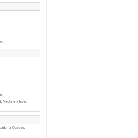
es,
e,
t, Machine à laver,
ocation à Quebec,