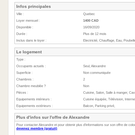
Infos principales
Ville :
Quebec
Loyer mensuel :
1400 CAD
Disponible :
16/09/2020
Durée :
Plus de 12 mois
Inclus dans le loyer :
Electricité, Chauffage, Eau, Poubell
Le logement
Type :
Occupants actuels :
Seul, Alexandre
Superficie :
Non communiquée
Chambres :
2
Chambre meublée ?
Non
Pièces :
Cuisine, Salon, Salle à manger, Cav
Equipements intérieurs :
Cuisine équipée, Télévision, Interne
Equipements extérieurs :
Balcon, Parking privé,
Plus d'infos sur l'offre de Alexandre
Pour contacter Alexandre et pour obtenir plus d'informations sur son offre de col
devenez membre (gratuit)