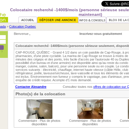
Colocataire recherché -1400$/mois (personne sérieuse seul
maintenant)
nada
>
Colocation Quebec
Bienvenue
,
Inscrivez-vous gratuitement
Colocataire recherché -1400$/mois (personne sérieuse seulement, disponi
CAP-ROUGE, QUÉBEC - Grand 4 1/2 dans un coin paisible de Cap-Rouge, à proxi
pharmacies, d’une piste cyclable. La marina de Cap-Rouge se trouve à moins de
minutes des cégeps et des ponts, très facile d’accès par l’autoroute 40 ou Dupl
possibilité d’un bureau et d’une armoire) est disponible ainsi qu’au reste du condo (
manger, cuisine, salon, balcon), pour une personne seule ou en couple. Le condo 
services suivants : électricité, chauffage, internet haute vitesse (câble Hélix, club I
réfrigérateur, poêle, laveuse/sécheuse, lave-vaisselle et tous les éléments de vai
est inclus. Environnement non fumeur y compris le vapotage, pas d’animaux, pr
enquête de crédit requise. Acompte d’1 mois demandé.
Contacter Alexandre
Consultez toutes nos
offres de colocation sur
Photo(s) de la colocation
Commentaire : Plus de photos
Commentaire : Plus de photos
Commen
disponibles
disponibles