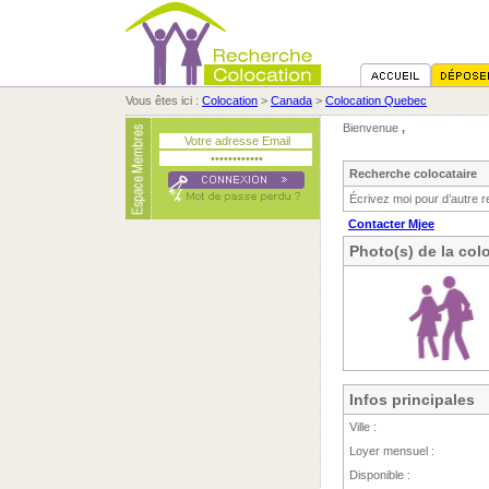
Vous êtes ici :
Colocation
>
Canada
>
Colocation Quebec
Bienvenue
,
Recherche colocataire
Écrivez moi pour d’autre r
Contacter Mjee
Photo(s) de la col
Infos principales
Ville :
Loyer mensuel :
Disponible :