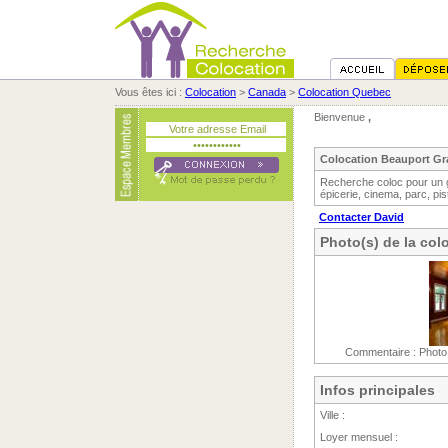
Vous êtes ici :
Colocation
>
Canada
>
Colocation Quebec
Bienvenue
,
Colocation Beauport G
Recherche coloc pour un gr
épicerie, cinema, parc, pis
Contacter David
Photo(s) de la col
Commentaire : Photo 
Infos principales
Ville :
Loyer mensuel :