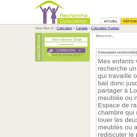
Vous êtes ici :
Colocation
>
Canada
>
Colocation Quebec
Bienvenue
,
Colocataire recherché(e
Mes enfants vi
recherche un
qui travaille
bail donc jus
partager à Lo
meublée ou n
Espace de ra
chambre qui 
louer les de
meubles ou av
rediscuter le 