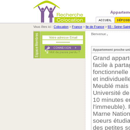
Apparteme
Vous êtes ici :
Colocation
>
France
>
Ile de France
>
93 - Seine-Sain
Bienvenue
,
Appartement proche uni
Grand appart
facile à part
fonctionnelle
et individuell
Meublé mais 
Université d
10 minutes en
l'immeuble).
Marne Natio
soeurs étudi
des petites s