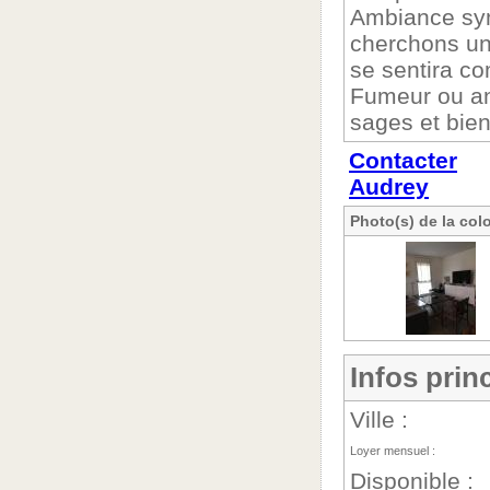
Ambiance sym
cherchons un(
se sentira c
Fumeur ou an
sages et bien
Contacter
Audrey
Photo(s) de la col
Infos prin
Ville :
Loyer mensuel :
Disponible :