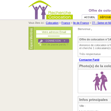
Offre de col
Vous êtes ici :
Colocation
>
France
>
Ile de France
>
77 - Seine-et-M
Bienvenue
,
Offre de colocation n°1
Annonce de colocation à N
et cherche 1 colocataire(s
Très respectueux
Contacter Farid
Photo(s) de la col
Infos principales
Ville :