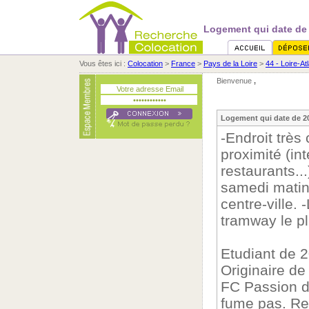
Logement qui date de 2
Vous êtes ici :
Colocation
>
France
>
Pays de la Loire
>
44 - Loire-At
Bienvenue
,
Logement qui date de 201
-Endroit trè
proximité (in
restaurants...
samedi matin
centre-ville.
tramway le pl
Etudiant de 2
Originaire d
FC Passion du
fume pas. Re