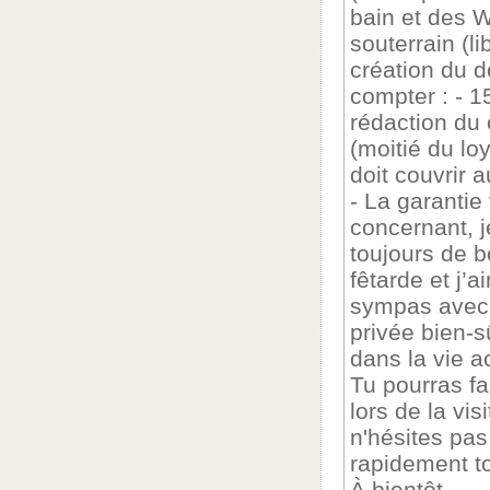
bain et des 
souterrain (li
création du d
compter : - 1
rédaction du 
(moitié du lo
doit couvrir a
- La garantie
concernant, j
toujours de 
fêtarde et j’
sympas avec 
privée bien-s
dans la vie a
Tu pourras f
lors de la vis
n'hésites pa
rapidement ton
À bientôt