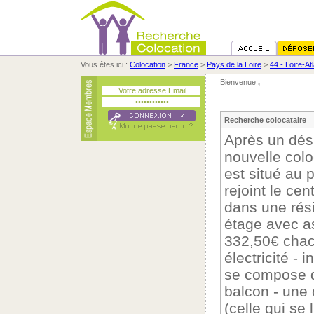
Vous êtes ici :
Colocation
>
France
>
Pays de la Loire
>
44 - Loire-At
Bienvenue
,
Recherche colocataire
Après un dési
nouvelle col
est situé au 
rejoint le cen
dans une rés
étage avec as
332,50€ chac
électricité - 
se compose d
balcon - une
(celle qui se