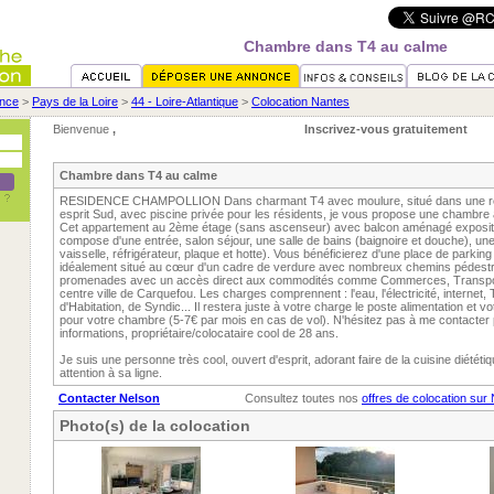
Chambre dans T4 au calme
nce
>
Pays de la Loire
>
44 - Loire-Atlantique
>
Colocation Nantes
Bienvenue
,
Inscrivez-vous gratuitement
Chambre dans T4 au calme
RESIDENCE CHAMPOLLION Dans charmant T4 avec moulure, situé dans une ré
esprit Sud, avec piscine privée pour les résidents, je vous propose une chambre 
Cet appartement au 2ème étage (sans ascenseur) avec balcon aménagé exposit
compose d'une entrée, salon séjour, une salle de bains (baignoire et douche), une
vaisselle, réfrigérateur, plaque et hotte). Vous bénéficierez d'une place de parkin
idéalement situé au cœur d'un cadre de verdure avec nombreux chemins pédestr
promenades avec un accès direct aux commodités comme Commerces, Transports
centre ville de Carquefou. Les charges comprennent : l'eau, l'électricité, interne
d'Habitation, de Syndic... Il restera juste à votre charge le poste alimentation et 
pour votre chambre (5-7€ par mois en cas de vol). N'hésitez pas à me contacter
informations, propriétaire/colocataire cool de 28 ans.
Je suis une personne très cool, ouvert d'esprit, adorant faire de la cuisine diététiqu
attention à sa ligne.
Contacter Nelson
Consultez toutes nos
offres de colocation sur
Photo(s) de la colocation