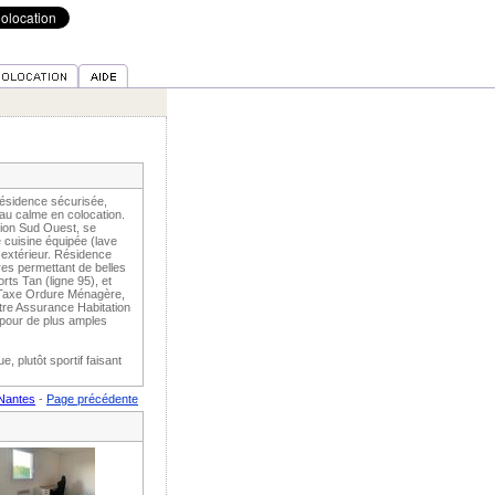
sidence sécurisée,
au calme en colocation.
ion Sud Ouest, se
 cuisine équipée (lave
g extérieur. Résidence
es permettant de belles
 Tan (ligne 95), et
t, Taxe Ordure Ménagère,
votre Assurance Habitation
 pour de plus amples
e, plutôt sportif faisant
 Nantes
-
Page précédente