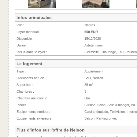
Infos principales
Ville :
Nantes
Loyer mensuel :
550 EUR
Disponible :
15/12/2020
Durée :
A détérminer
Inclus dans le loyer :
Electricité, Chauffage, Eau, Poubell
Le logement
Type :
Appartement,
Occupants actuels :
Seul, Nelson
Superficie :
85 m²
Chambres :
3
Chambre meublée ?
Oui
Pièces :
Cuisine, Salon, Salle à manger, WC
Equipements intérieurs :
Cuisine équipée, Télévision, Interne
Equipements extérieurs :
Balcon, Parking privé,
Plus d'infos sur l'offre de Nelson