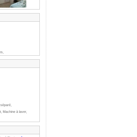
es,
 séparé,
t, Machine à laver,