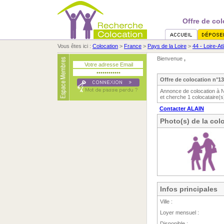
Offre de col
Vous êtes ici :
Colocation
>
France
>
Pays de la Loire
>
44 - Loire-At
Bienvenue
,
Offre de colocation n°13
Annonce de colocation à N
et cherche 1 colocataire(s
Contacter ALAIN
Photo(s) de la col
Infos principales
Ville :
Loyer mensuel :
Disponible :