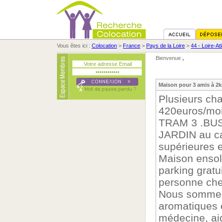
Vous êtes ici :
Colocation
>
France
>
Pays de la Loire
>
44 - Loire-At
Bienvenue
,
Maison pour 3 amis à 2
Plusieurs ch
420euros/moi
TRAM 3 .BUS
JARDIN au c
supérieures e
Maison ensol
parking gratu
personne cher
Nous sommes 
aromatiques e
médecine, aid