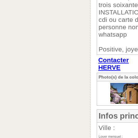
trois soixant
INSTALLATION
cdi ou carte 
personne non
whatsapp
Positive, joy
Contacter
HERVE
Photo(s) de la col
Infos prin
Ville :
Loyer mensuel :