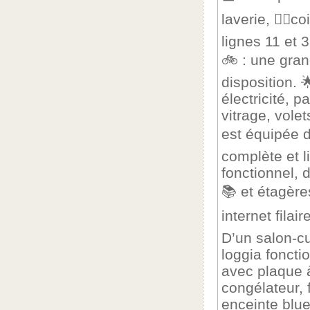
laverie, 👱‍♂️
lignes 11 et 
🚲 : une gran
disposition. 
électricité, p
vitrage, vole
est équipée d’
complète et l
fonctionnel, 
📚 et étagères
internet filai
D’un salon-c
loggia foncti
avec plaque à
congélateur, 
enceinte blue