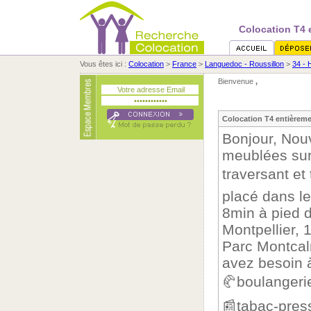
Colocation T4 
Vous êtes ici :
Colocation
>
France
>
Languedoc - Roussillon
>
34 - 
Bienvenue
,
Colocation T4 entièreme
Bonjour, Nou
meublées sur
traversant et
placé dans le
8min à pied 
Montpellier,
Parc Montcal
avez besoin à
🥐boulangerie
📰tabac-pres