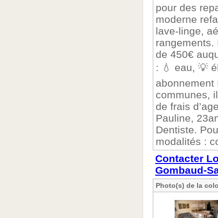
pour des repa
moderne refai
lave-linge, a
rangements. 
de 450€ auqu
: 💧 eau, 💡 él
abonnement N
communes, il 
de frais d’ag
Pauline, 23an
Dentiste. Pou
modalités : c
Contacter Lo
Gombaud-Sa
Photo(s) de la col