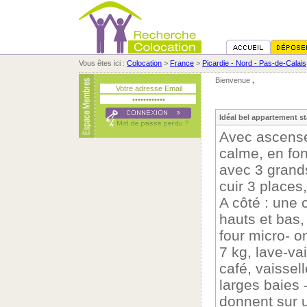
Vous êtes ici :
Colocation
>
France
>
Picardie - Nord - Pas-de-Calais
Bienvenue
,
Idéal bel appartement s
Avec ascense
calme, en fon
avec 3 grand
cuir 3 places,
A côté : une 
hauts et bas,
four micro- o
7 kg, lave-vai
café, vaissell
larges baies 
donnent sur u