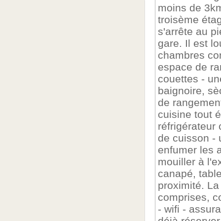
moins de 3km 
troisème éta
s'arrête au p
gare. Il est 
chambres con
espace de ra
couettes - un
baignoire, sè
de rangement 
cuisine tout 
réfrigérateur
de cuisson - 
enfumer les a
mouiller à l'e
canapé, tabl
proximité. L
comprises, co
- wifi - assu
déjà réserve