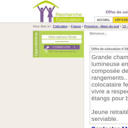
Offre de co
Vous êtes ici :
Colocation
>
France
>
Provence - Alpes-du-sud
>
13 
Bienvenue
,
Offre de colocation n°14
Grande chamb
lumineuse en
composée de 2
rangements..
colocataire f
vivre a respe
étangs pour b
Jeune retraité
serviable.