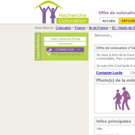
Offre de colocati
Vous êtes ici :
Colocation
>
France
>
Ile de France
>
92 - Hauts-de-
Bienvenue
,
Offre de colocation n°1
Se situe à 5mn de la Gare 
commodités, Parc a proxim
Je suis très Cool facile à 
Contacter Lucile
Co
Photo(s) de la col
Infos principales
Ville :