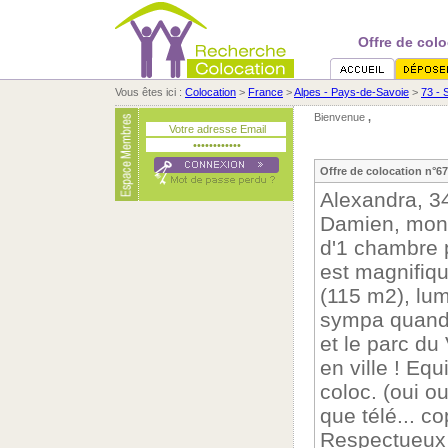
Offre de col
Vous êtes ici :
Colocation
>
France
>
Alpes - Pays-de-Savoie
>
73 - 
Bienvenue
,
Offre de colocation n°6
Alexandra, 34
Damien, mon f
d'1 chambre p
est magnifiqu
(115 m2), lum
sympa quand-
et le parc du 
en ville ! Eq
coloc. (oui ou
que télé... c
Respectueux 