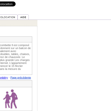
lecombette Il est composé
i donnent sur un balcon de
galement avec
doubles, tables, chaises,
u rez de chaussée. Le
a plus grande Les charges
nternet. L'appartement
mencer le 15 février
 dans la mesure du
hambéry
-
Page précédente