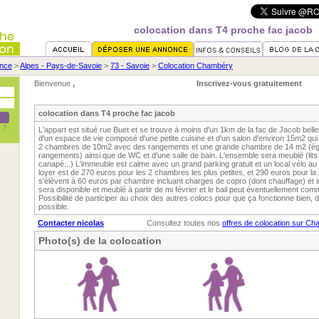
colocation dans T4 proche fac jacob
nce
>
Alpes - Pays-de-Savoie
>
73 - Savoie
>
Colocation Chambéry
Bienvenue
,
Inscrivez-vous gratuitement
colocation dans T4 proche fac jacob
L'appart est situé rue Buet et se trouve à moins d'un 1km de la fac de Jacob bel
d'un espace de vie composé d'une petite cuisine et d'un salon d'environ 15m2 qu
2 chambres de 10m2 avec des rangements et une grande chambre de 14 m2 (é
rangements) ainsi que de WC et d'une salle de bain. L'ensemble sera meublé (lits 
canapé...) L'immeuble est calme avec un grand parking gratuit et un local vélo a
loyer est de 270 euros pour les 2 chambres les plus petites, et 290 euros pour l
s'élèvent à 60 euros par chambre incluant charges de copro (dont chauffage) et i
sera disponible et meublé à partir de mi février et le bail peut éventuellement com
Possibilité de participer au choix des autres colocs pour que ça fonctionne bien,
possible.
Contacter nicolas
Consultez toutes nos
offres de colocation sur C
Photo(s) de la colocation