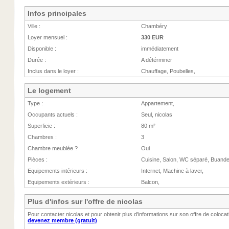
Infos principales
Ville :
Chambéry
Loyer mensuel :
330 EUR
Disponible :
immédiatement
Durée :
A détérminer
Inclus dans le loyer :
Chauffage, Poubelles,
Le logement
Type :
Appartement,
Occupants actuels :
Seul, nicolas
Superficie :
80 m²
Chambres :
3
Chambre meublée ?
Oui
Pièces :
Cuisine, Salon, WC séparé, Buande
Equipements intérieurs :
Internet, Machine à laver,
Equipements extérieurs :
Balcon,
Plus d'infos sur l'offre de nicolas
Pour contacter nicolas et pour obtenir plus d'informations sur son offre de coloc
devenez membre (gratuit)