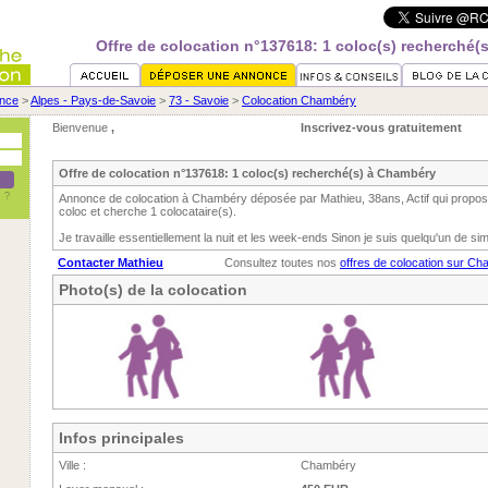
Offre de colocation n°137618: 1 coloc(s) recherché(
nce
>
Alpes - Pays-de-Savoie
>
73 - Savoie
>
Colocation Chambéry
Bienvenue
,
Inscrivez-vous gratuitement
Offre de colocation n°137618: 1 coloc(s) recherché(s) à Chambéry
Annonce de colocation à Chambéry déposée par Mathieu, 38ans, Actif qui propo
coloc et cherche 1 colocataire(s).
Je travaille essentiellement la nuit et les week-ends Sinon je suis quelqu'un de s
Contacter Mathieu
Consultez toutes nos
offres de colocation sur C
Photo(s) de la colocation
Infos principales
Ville :
Chambéry