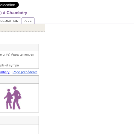
s) à Chambéry
se un(e) Appartement en
imple et sympa
hambéry
-
Page précédente