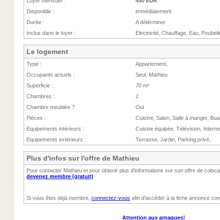
Loyer mensuel :
450 EUR
Disponible :
immédiatement
Durée :
A détérminer
Inclus dans le loyer :
Electricité, Chauffage, Eau, Poubell
Le logement
Type :
Appartement,
Occupants actuels :
Seul, Mathieu
Superficie :
70 m²
Chambres :
2
Chambre meublée ?
Oui
Pièces :
Cuisine, Salon, Salle à manger, Bua
Equipements intérieurs :
Cuisine équipée, Télévision, Interne
Equipements extérieurs :
Terrasse, Jardin, Parking privé,
Plus d'infos sur l'offre de Mathieu
Pour contacter Mathieu et pour obtenir plus d'informations sur son offre de coloc
devenez membre (gratuit)
Si vous êtes déjà membre,
connectez-vous
afin d'accéder à la fiche annonce com
Attention aux arnaques!