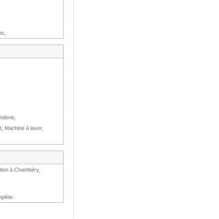
es,
nderie,
t, Machine à laver,
ation à Chambéry,
plète.