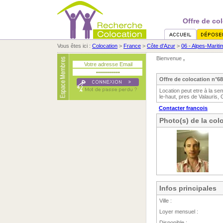
Offre de co
Vous êtes ici :
Colocation
>
France
>
Côte d'Azur
>
06 - Alpes-Marit
Bienvenue
,
Offre de colocation n°6
Location peut etre à la s
le-haut, pres de Valauris,
Contacter francois
Photo(s) de la col
Infos principales
Ville :
Loyer mensuel :
Disponible :