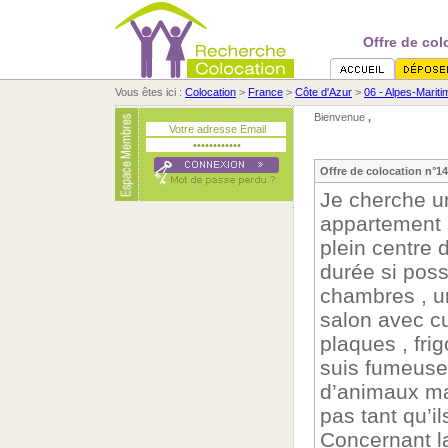
Offre de col
Vous êtes ici :
Colocation
>
France
>
Côte d'Azur
>
06 - Alpes-Marit
Bienvenue
,
Offre de colocation n°1
Je cherche un
appartement s
plein centre 
durée si pos
chambres , u
salon avec cu
plaques , fri
suis fumeuse 
d’animaux ma
pas tant qu’i
Concernant l