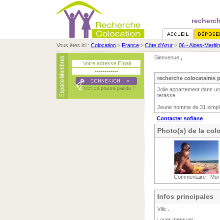
recherch
Vous êtes ici :
Colocation
>
France
>
Côte d'Azur
>
06 - Alpes-Marit
Bienvenue
,
recherche colocataires 
Jolie appartement dans une
terasse
Jeune homme de 31 simple 
Contacter sofiane
Photo(s) de la col
Commentaire : Moi
Infos principales
Ville :
Loyer mensuel :