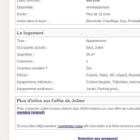
Loyer mensuel :
400 EUR
Disponible :
immédiatement
Durée :
Plus de 12 mois
Inclus dans le loyer :
Electricité, Chauffage, Eau, Poubell
Le logement
Type :
Appartement,
Occupants actuels :
Seul, Julien
Superficie :
55 m²
Chambres :
1
Chambre meublée ?
Oui
Pièces :
Cuisine, Salon, WC séparé, Buande
Equipements intérieurs :
Cuisine équipée, Télévision, Interne
Equipements extérieurs :
Jardin, Parking privé,
Plus d'infos sur l'offre de Julien
Pour contacter Julien et pour obtenir plus d'informations sur son offre de colocat
membre (gratuit)
Si vous êtes déjà membre,
connectez-vous
afin d'accéder à la fiche annonce com
Attention aux arnaques!