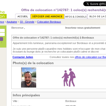
Offre de colocation n°142787: 1 coloc(s) recherché(
nce
>
Aquitaine
>
33 - Gironde
>
Colocation Bordeaux
Bienvenue
,
Inscrivez-vous gratuitement
Offre de colocation n°142787: 1 coloc(s) recherché(s) à Bordeaux
Appartement très lumineux, panorama exceptionnel sur Bordeaux et a proximité d
Je suis une personne plutôt casanière mes hobbies sont m'occuper de mon chat e
écoutant du lounge donc je recherche un colocataire plutôt calme et discret
Contacter Julien
Consultez toutes nos
offres de colocation sur B
Photo(s) de la colocation
Infos principales
Ville :
Bordeaux