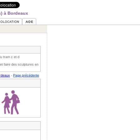
s) à Bordeaux
u tram c et d
t faire des sculptures en
ordeaux
-
Page précédente