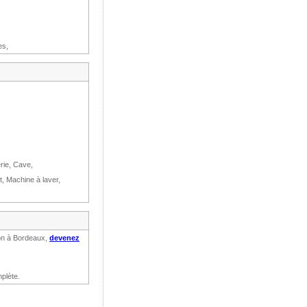
es,
rie, Cave,
t, Machine à laver,
ion à Bordeaux,
devenez
plète.