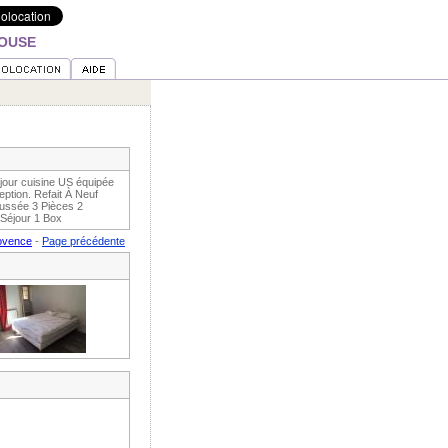
LOUSE
jour cuisine US équipée
ption. Refait À Neuf
aussée 3 Pièces 2
 Séjour 1 Box
rovence
-
Page précédente