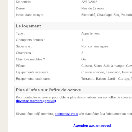
Disponible :
22/12/2018
Durée :
Plus de 12 mois
Inclus dans le loyer :
Electricité, Chauffage, Eau, Poubell
Le logement
Type :
Appartement,
Occupants actuels :
1
Superficie :
Non communiquée
Chambres :
2
Chambre meublée ?
Oui
Pièces :
Cuisine, Salon, Salle à manger, Cav
Equipements intérieurs :
Cuisine équipée, Télévision, Interne
Equipements extérieurs :
Terrasse, Balcon, Jardin, Garage, P
Plus d'infos sur l'offre de octave
Pour contacter octave et pour obtenir plus d'informations sur son offre de coloca
devenez membre (gratuit)
Si vous êtes déjà membre,
connectez-vous
afin d'accéder à la fiche annonce com
Attention aux arnaques!