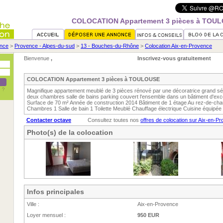
COLOCATION Appartement 3 pièces à TOU
nce
>
Provence - Alpes-du-sud
>
13 - Bouches-du-Rhône
>
Colocation Aix-en-Provence
Bienvenue
,
Inscrivez-vous gratuitement
COLOCATION Appartement 3 pièces à TOULOUSE
Magnifique appartement meublé de 3 pièces rénové par une décoratrice grand sé
deux chambres salle de bains parking couvert l'ensemble dans un bâtiment d'exce
Surface de 70 m² Année de construction 2014 Bâtiment de 1 étage Au rez-de-ch
Chambres 1 Salle de bain 1 Toilette Meublé Chauffage électrique Cuisine équipée
Contacter octave
Consultez toutes nos
offres de colocation sur Aix-en-P
Photo(s) de la colocation
Infos principales
Ville :
Aix-en-Provence
Loyer mensuel :
950 EUR