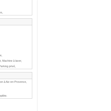
es,
e,
t, Machine à laver,
arking privé,
tion à Aix-en-Provence,
plète.