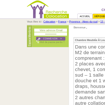
C
Vous êtes ici :
Colocation
>
France
>
Provence - Alpes-du-sud
>
13 
Bienvenue
,
Chambre Meublée À Lou
Dans une con
M2 de terrain
comprenant :
2 places avec
chevet, 1 co
sud – 1 salle
douche et 1 w
draps, housse
demande san
2 autres cham
autre collati