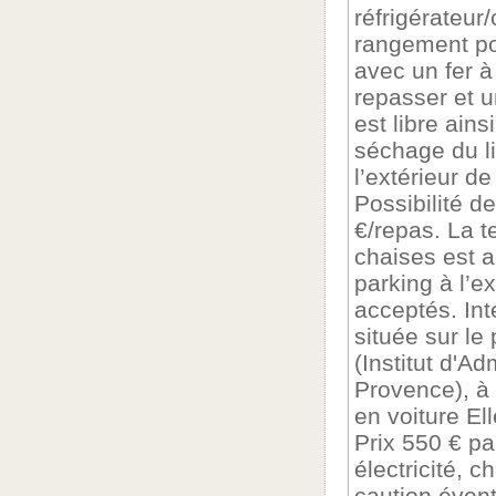
réfrigérateur
rangement pou
avec un fer à
repasser et u
est libre ains
séchage du li
l’extérieur de
Possibilité d
€/repas. La t
chaises est a
parking à l’e
acceptés. Inte
située sur le
(Institut d'A
Provence), à 
en voiture El
Prix 550 € p
électricité, c
caution évent