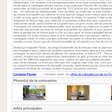
téléphonique. Les locations à la semaine/quinzaine ou au mois sont possibles. Ac
située dans la campagne aixoise sud est sortie autoroute Pont de l’Arc localisé no
autoroutier a51/a8 a proximité de la gare Aix TGV, proche des l’aéroport Marign
etc... Un véhicule est indispensable, vous accédez au chalet par un petit chemin s
du monde la propriété non clôturée et vous pourrez ranger votre voiture dans le g
a côté ou vous garer en toute tranquillité devant le chalet. Le quartier C’était un l
fréquenté au Moyen-Age, pour relier Aix à Gardanne et Meyreuil sans contourner l
saint ermite aurait caché l’entrée de sa grotte avec un gros rocher afin de prése
Transports Un véhicule est indispensable, vous accédez au chalet par un petit 
mauvais état qui isole du reste du monde la propriété non clôturée et vous pourre
dans le garage qui se trouve juste a côté ou vous garer en toute tranquillité devant
remarques Il y a des chevaux dans le près avoisinant que vous pouvez admirer, e
compagnie (chien et chat) sont bien entendus acceptés et même les bienvenues. 
cavalier,si vous n'avez pas de cheval, possibilité de 1/2 pension sur l'un de nos 
Bonjour,je m'appelle Florian, ma langue maternelle est le français mais je parle auss
peu l'espagnol aussi, j'adore les activités sportives et la nature ainsi que les activi
montagne, la mer et les sports de glisses, les randonnées, le vélo,le VTT... Passi
cuisine, j'espère que vous apprécierez l'atmosphère du gîte, je bricole et chine b
décorer les différents logements que nous voulons les plus accueillants possible.
jouer de la musique, ce n’est peut-être pas très original, mais chez moi, c’est une
au courant en permanence de l'actualité musicale, j'aime beaucoup les concerts liv
nombreux festivals de musique vivante et autres rencontres sonores ...
Contacter Florian
Consultez toutes nos
offres de colocation sur Aix-en-P
Photo(s) de la colocation
Infos principales