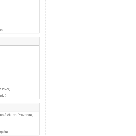
es,
 laver,
rivé,
tion à Aix-en-Provence,
plète.