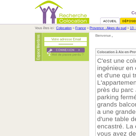
Co
Vous êtes ici :
Colocation
>
France
>
Provence - Alpes-du-sud
>
13 
Bienvenue
,
Colocation à Aix-en-Pro
C'est une col
ingénieur en 
et d'une qui t
L'appartement
près du parc
parking fermé
grands balcon
a une grande 
d'une table d
encastré. La 
vous avez des