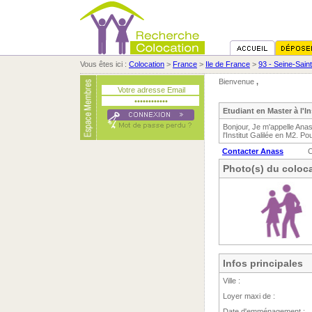
Vous êtes ici :
Colocation
>
France
>
Ile de France
>
93 - Seine-Sain
Bienvenue
,
Etudiant en Master à l'In
Bonjour, Je m'appelle Ana
l'Institut Galilée en M2. P
Contacter Anass
C
Photo(s) du coloca
Infos principales
Ville :
Loyer maxi de :
Date d'emménagement :