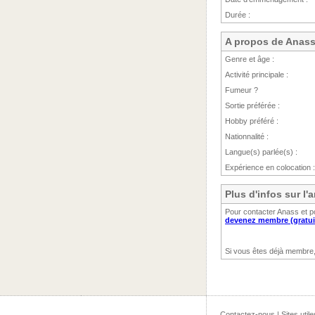
Durée :
A propos de Anas
Genre et âge :
Activité principale :
Fumeur ?
Sortie préférée :
Hobby préféré :
Nationnalité :
Langue(s) parlée(s) :
Expérience en colocation :
Plus d'infos sur l
Pour contacter Anass et po
devenez membre (gratui
Si vous êtes déjà membre
Contactez-nous
|
Sites utile