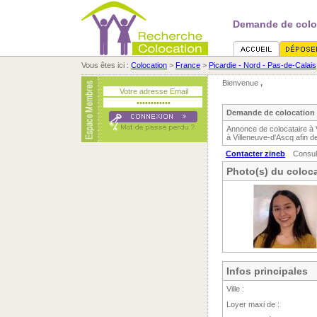
Demande de coloc
Vous êtes ici :
Colocation
>
France
>
Picardie - Nord - Pas-de-Calais
Bienvenue
,
Demande de colocation 
Annonce de colocataire à 
à Villeneuve-d'Ascq afin d
Contacter zineb
Consul
Photo(s) du coloca
Infos principales
Ville :
Loyer maxi de :