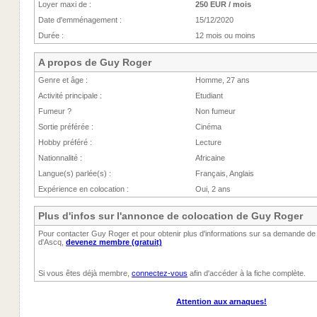
Loyer maxi de :
250 EUR / mois
Date d'emménagement :
15/12/2020
Durée :
12 mois ou moins
A propos de Guy Roger
Genre et âge :
Homme, 27 ans
Activité principale :
Etudiant
Fumeur ?
Non fumeur
Sortie préférée :
Cinéma
Hobby préféré :
Lecture
Nationnalité :
Africaine
Langue(s) parlée(s) :
Français, Anglais
Expérience en colocation :
Oui, 2 ans
Plus d'infos sur l'annonce de colocation de Guy Roger
Pour contacter Guy Roger et pour obtenir plus d'informations sur sa demande de 
d'Ascq,
devenez membre (gratuit)
Si vous êtes déjà membre,
connectez-vous
afin d'accéder à la fiche complète.
Attention aux arnaques!