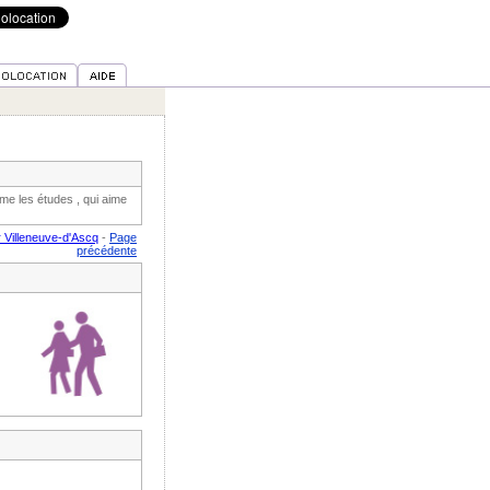
ime les études , qui aime
 Villeneuve-d'Ascq
-
Page
précédente