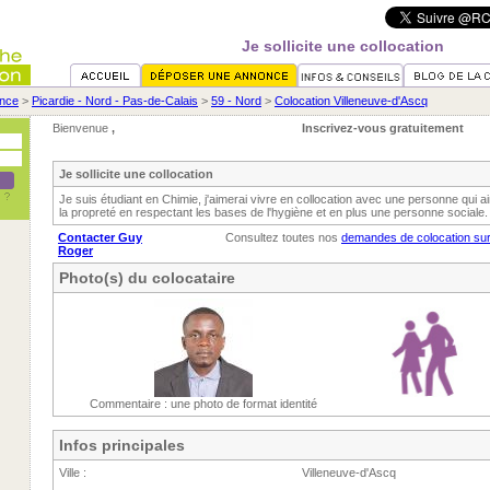
Je sollicite une collocation
nce
>
Picardie - Nord - Pas-de-Calais
>
59 - Nord
>
Colocation Villeneuve-d'Ascq
Bienvenue
,
Inscrivez-vous gratuitement
Je sollicite une collocation
Je suis étudiant en Chimie, j'aimerai vivre en collocation avec une personne qui a
la propreté en respectant les bases de l'hygiène et en plus une personne sociale.
Contacter Guy
Consultez toutes nos
demandes de colocation sur
Roger
Photo(s) du colocataire
Commentaire : une photo de format identité
Infos principales
Ville :
Villeneuve-d'Ascq