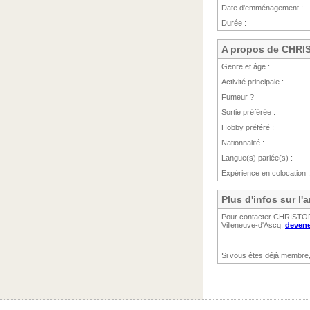
Date d'emménagement :
Durée :
A propos de CHR
Genre et âge :
Activité principale :
Fumeur ?
Sortie préférée :
Hobby préféré :
Nationnalité :
Langue(s) parlée(s) :
Expérience en colocation :
Plus d'infos sur 
Pour contacter CHRISTOPHE
Villeneuve-d'Ascq,
devene
Si vous êtes déjà membre