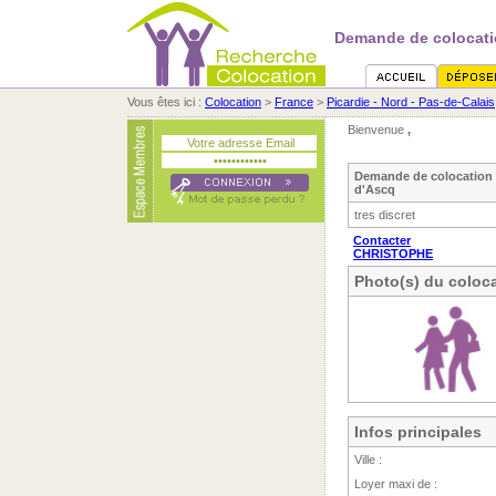
Demande de colocati
Vous êtes ici :
Colocation
>
France
>
Picardie - Nord - Pas-de-Calais
Bienvenue
,
Demande de colocation 
d'Ascq
tres discret
Contacter
CHRISTOPHE
Photo(s) du coloca
Infos principales
Ville :
Loyer maxi de :