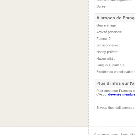
Durée :
A propos de Franç
Genre et âge :
Activité principale :
Fumeur ?
Sortie préférée :
Hobby préféré :
Nationnalité :
Langue(s) parlée(s) :
Expérience en colocation :
Plus d'infos sur l
Pour contacter François et
d'Ascq,
devenez membre 
Si vous êtes déjà membre
Contactez-nous
|
Sites utile