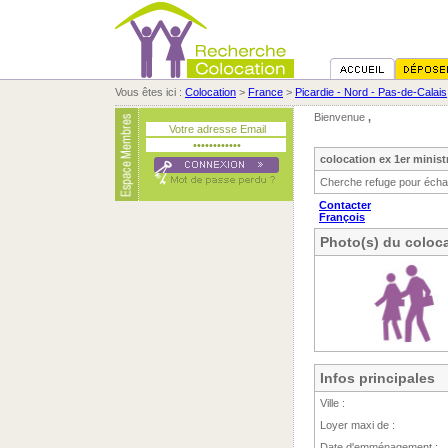
Vous êtes ici :
Colocation
>
France
>
Picardie - Nord - Pas-de-Calais
Bienvenue
,
colocation ex 1er minist
Cherche refuge pour échapp
Contacter
François
Photo(s) du coloca
Infos principales
Ville :
Loyer maxi de :
Date d'emménagement :