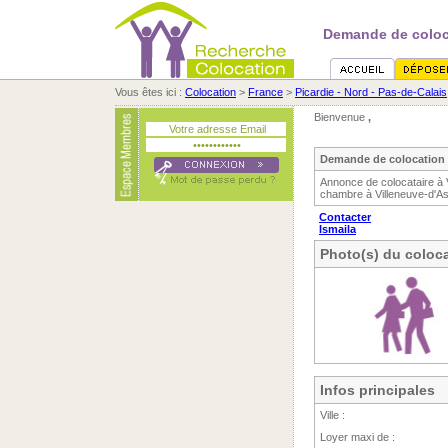
Demande de coloca
Vous êtes ici :
Colocation
>
France
>
Picardie - Nord - Pas-de-Calais
Bienvenue
,
Demande de colocation 
Annonce de colocataire à 
chambre à Villeneuve-d'Asc
Contacter
Ismaila
Photo(s) du coloca
Infos principales
Ville :
Loyer maxi de :