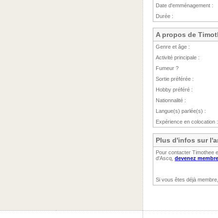
Date d'emménagement :
Durée :
A propos de Timo
Genre et âge :
Activité principale :
Fumeur ?
Sortie préférée :
Hobby préféré :
Nationnalité :
Langue(s) parlée(s) :
Expérience en colocation :
Plus d'infos sur l
Pour contacter Timothee et
d'Ascq,
devenez membre 
Si vous êtes déjà membre