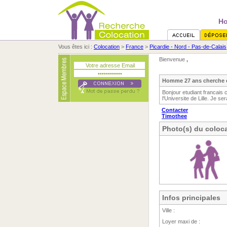
Ho
Vous êtes ici :
Colocation
>
France
>
Picardie - Nord - Pas-de-Calais
Bienvenue
,
Homme 27 ans cherche c
Bonjour etudiant francais 
l'Universite de Lille. Je se
Contacter
Timothee
Photo(s) du coloca
Infos principales
Ville :
Loyer maxi de :