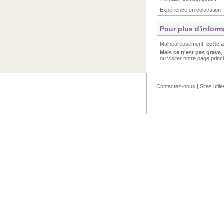
Expérience en colocation :
Pour plus d'inform
Malheureusement,
cette 
Mais ce n'est pas grave
,
ou visiter notre page princ
Contactez-nous
|
Sites utile