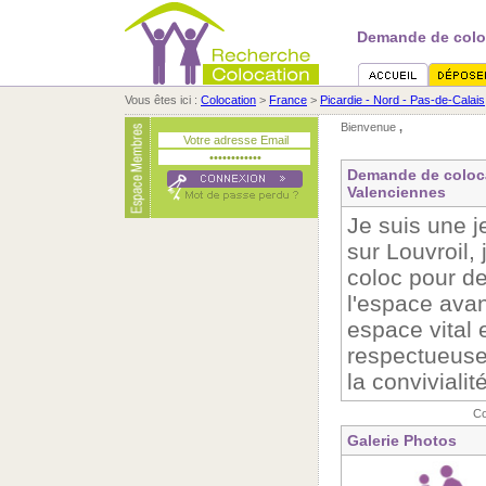
Demande de coloc
Vous êtes ici :
Colocation
>
France
>
Picardie - Nord - Pas-de-Calais
Bienvenue
,
Demande de coloca
Valenciennes
Je suis une j
sur Louvroil, 
coloc pour de
l'espace avant
espace vital 
respectueuse 
la convivialit
Co
Galerie Photos