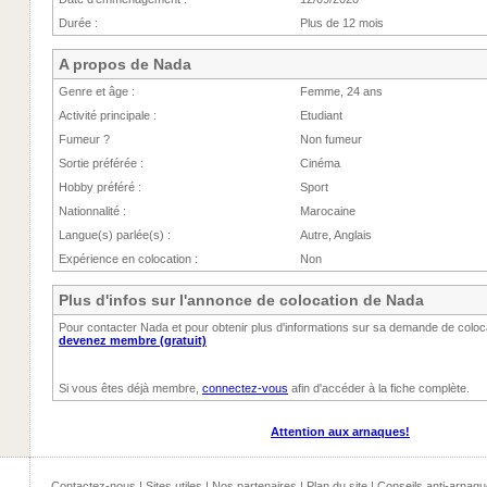
Durée :
Plus de 12 mois
A propos de Nada
Genre et âge :
Femme, 24 ans
Activité principale :
Etudiant
Fumeur ?
Non fumeur
Sortie préférée :
Cinéma
Hobby préféré :
Sport
Nationnalité :
Marocaine
Langue(s) parlée(s) :
Autre, Anglais
Expérience en colocation :
Non
Plus d'infos sur l'annonce de colocation de Nada
Pour contacter Nada et pour obtenir plus d'informations sur sa demande de coloc
devenez membre (gratuit)
Si vous êtes déjà membre,
connectez-vous
afin d'accéder à la fiche complète.
Attention aux arnaques!
Contactez-nous
|
Sites utiles
|
Nos partenaires
|
Plan du site
|
Conseils anti-arnaqu