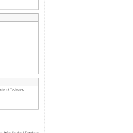
ation à Toulouse,
e
|
Infos légales
|
Dernieres