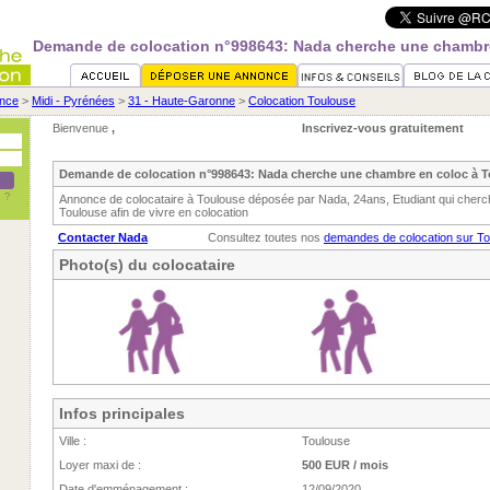
Demande de colocation n°998643: Nada cherche une chambr
nce
>
Midi - Pyrénées
>
31 - Haute-Garonne
>
Colocation Toulouse
Bienvenue
,
Inscrivez-vous gratuitement
Demande de colocation n°998643: Nada cherche une chambre en coloc à 
Annonce de colocataire à Toulouse déposée par Nada, 24ans, Etudiant qui cher
Toulouse afin de vivre en colocation
Contacter Nada
Consultez toutes nos
demandes de colocation sur T
Photo(s) du colocataire
Infos principales
Ville :
Toulouse
Loyer maxi de :
500 EUR / mois
Date d'emménagement :
12/09/2020