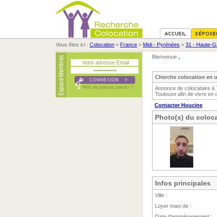
Vous êtes ici :
Colocation
>
France
>
Midi - Pyrénées
>
31 - Haute-
Bienvenue
,
Cherche colocation en 
Annonce de colocataire à 
Toulouse afin de vivre en 
Contacter Houcine
Photo(s) du coloca
Infos principales
Ville :
Loyer maxi de :
Date d'emménagement :