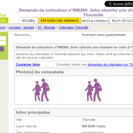
Demande de colocation n°998380: John cherche une ch
Thionville
nce
>
Lorraine - Vosges
>
57 - Moselle
>
Colocation Thionville
Bienvenue
,
Inscrivez-vous gratuitement
Demande de colocation n°998380: John cherche une chambre en coloc à Th
Annonce de colocataire à Thionville déposée par John, 43ans, Actif qui cherche 
afin de vivre en colocation
Contacter John
Consultez toutes nos
demandes de colocation sur Thi
Photo(s) du colocataire
Infos principales
Ville :
Thionville
Loyer maxi de :
650 EUR / mois
Date d'emménagement :
immédiatement