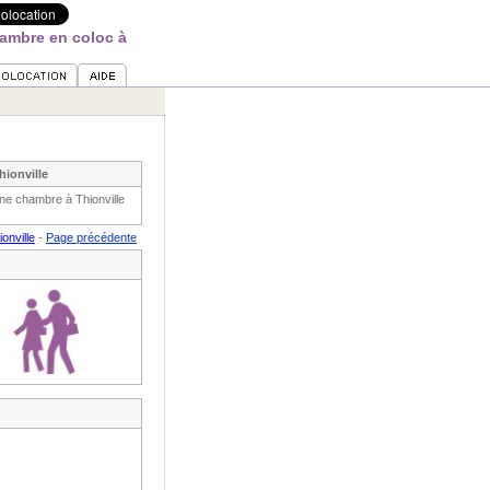
ambre en coloc à
ionville
une chambre à Thionville
onville
-
Page précédente