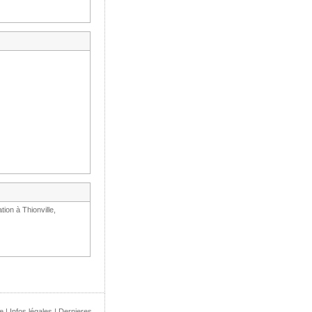
ion à Thionville,
e
|
Infos légales
|
Dernieres