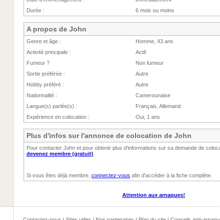
Durée :
6 mois ou moins
A propos de John
Genre et âge :
Homme, 43 ans
Activité principale :
Actif
Fumeur ?
Non fumeur
Sortie préférée :
Autre
Hobby préféré :
Autre
Nationnalité :
Camerounaise
Langue(s) parlée(s) :
Français, Allemand
Expérience en colocation :
Oui, 1 ans
Plus d'infos sur l'annonce de colocation de John
Pour contacter John et pour obtenir plus d'informations sur sa demande de colocat
devenez membre (gratuit)
Si vous êtes déjà membre,
connectez-vous
afin d'accéder à la fiche complète.
Attention aux arnaques!
Contactez-nous
|
Sites utiles
|
Nos partenaires
|
Plan du site
|
Conseils anti-arnaqu