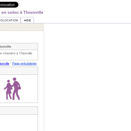
en coloc à Thionville
onville
ne chambre à Thionville
onville
-
Page précédente