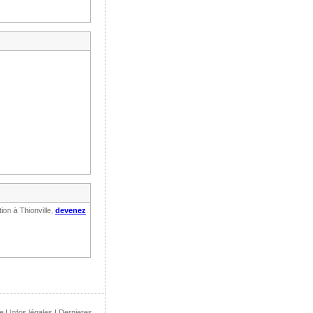
ion à Thionville,
devenez
e
|
Infos légales
|
Dernieres