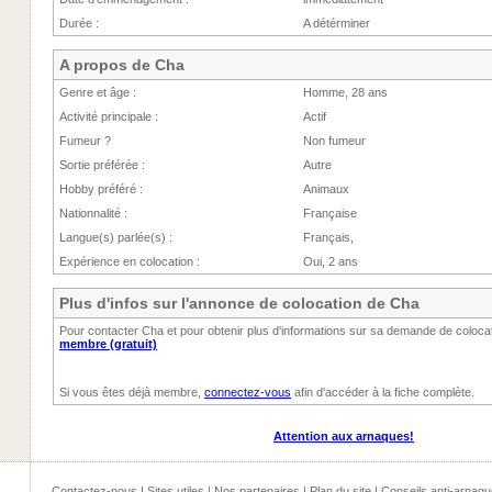
Durée :
A détérminer
A propos de Cha
Genre et âge :
Homme, 28 ans
Activité principale :
Actif
Fumeur ?
Non fumeur
Sortie préférée :
Autre
Hobby préféré :
Animaux
Nationnalité :
Française
Langue(s) parlée(s) :
Français,
Expérience en colocation :
Oui, 2 ans
Plus d'infos sur l'annonce de colocation de Cha
Pour contacter Cha et pour obtenir plus d'informations sur sa demande de colocat
membre (gratuit)
Si vous êtes déjà membre,
connectez-vous
afin d'accéder à la fiche complète.
Attention aux arnaques!
Contactez-nous
|
Sites utiles
|
Nos partenaires
|
Plan du site
|
Conseils anti-arnaqu