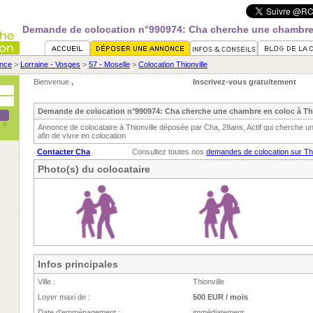
Demande de colocation n°990974: Cha cherche une chambre 
nce
>
Lorraine - Vosges
>
57 - Moselle
>
Colocation Thionville
Bienvenue
,
Inscrivez-vous gratuitement
Demande de colocation n°990974: Cha cherche une chambre en coloc à Thi
Annonce de colocataire à Thionville déposée par Cha, 28ans, Actif qui cherche u
afin de vivre en colocation
Contacter Cha
Consultez toutes nos
demandes de colocation sur Thi
Photo(s) du colocataire
Infos principales
Ville :
Thionville
Loyer maxi de :
500 EUR / mois
Date d'emménagement :
immédiatement