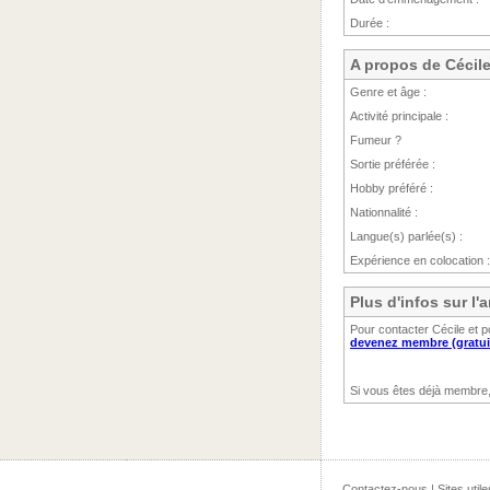
Durée :
A propos de Cécil
Genre et âge :
Activité principale :
Fumeur ?
Sortie préférée :
Hobby préféré :
Nationnalité :
Langue(s) parlée(s) :
Expérience en colocation :
Plus d'infos sur l
Pour contacter Cécile et p
devenez membre (gratui
Si vous êtes déjà membre
Contactez-nous
|
Sites utile