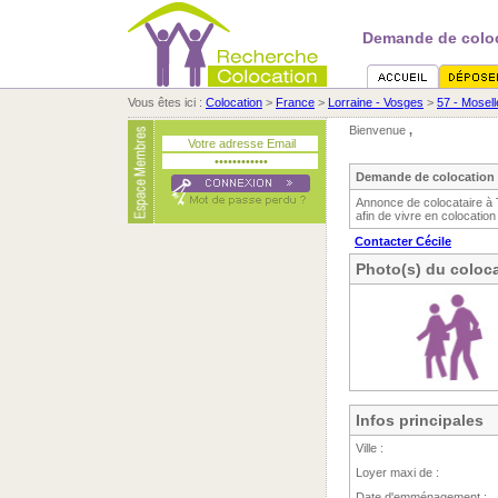
Demande de coloc
Vous êtes ici :
Colocation
>
France
>
Lorraine - Vosges
>
57 - Mosell
Bienvenue
,
Demande de colocation n
Annonce de colocataire à T
afin de vivre en colocation
Contacter Cécile
Photo(s) du coloca
Infos principales
Ville :
Loyer maxi de :
Date d'emménagement :