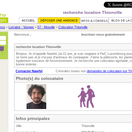
recherche location Thionville
nce
>
Lorraine - Vosges
>
57 - Moselle
>
Colocation Thionville
Bienvenue
,
Inscrivez-vous gratuitement
recherche location Thionville
Bonjour, Je m'appelle Nawfel, j'ai 22 ans, je suis stagiaire à PwC Luxembourg po
ne fume pas et je n'ai pas d'animaux de compagnie. J'aime la pâtisserie, les plante
également soucieux de l'environnement. Je recherche une colocation agréable, c
bonne entente.
Contacter Nawfel
Consultez toutes nos
demandes de colocation sur Thi
Photo(s) du colocataire
Infos principales
Ville :
Thionville