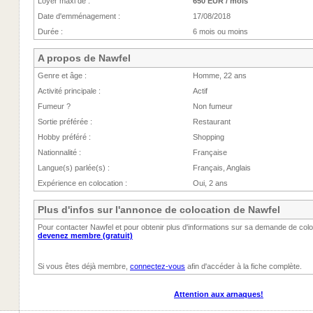
Loyer maxi de :
650 EUR / mois
Date d'emménagement :
17/08/2018
Durée :
6 mois ou moins
A propos de Nawfel
Genre et âge :
Homme, 22 ans
Activité principale :
Actif
Fumeur ?
Non fumeur
Sortie préférée :
Restaurant
Hobby préféré :
Shopping
Nationnalité :
Française
Langue(s) parlée(s) :
Français, Anglais
Expérience en colocation :
Oui, 2 ans
Plus d'infos sur l'annonce de colocation de Nawfel
Pour contacter Nawfel et pour obtenir plus d'informations sur sa demande de coloc
devenez membre (gratuit)
Si vous êtes déjà membre,
connectez-vous
afin d'accéder à la fiche complète.
Attention aux arnaques!