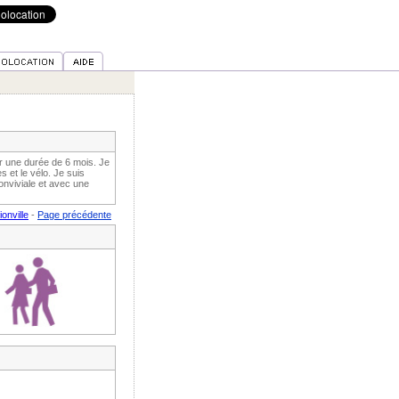
ur une durée de 6 mois. Je
s et le vélo. Je suis
onviviale et avec une
onville
-
Page précédente