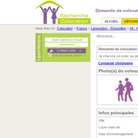
Demande de colocat
Vous êtes ici :
Colocation
>
France
>
Languedoc - Roussillon
>
34 - 
Bienvenue
,
Demande de colocation 
Je cherche un coloc au plu
Contacter christophe
Photo(s) du coloca
Infos principales
Ville :
Loyer maxi de :
Date d'emménagement :